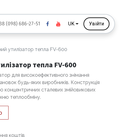
38 (098) 686-27-51
UK
Увійти
ий утилізатор тепла FV-600
илізатор тепла FV-600
атор для високоефективного знімання
тановок будь-яких виробників. Конструкція
ю концентричних сталевих змійовикових
рхню теплообміну.
ю
ння коштів