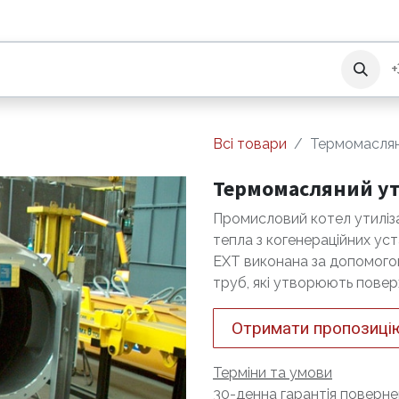
Обладнання
Зв'яжіться з нами
+
Всі товари
Термомаслян
Термомасляний ут
Промисловий котел утиліз
тепла з когенераційних ус
EXT виконана за допомого
труб, які утворюють пове
Отримати пропозиці
Терміни та умови
30-денна гарантія поверне